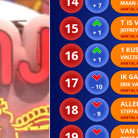
14
MAAN 
+ 7
AANTAL W
T IS 
15
JEFFRE
+ 1
AANTAL W
1 KU
16
VINZZ
+ 1
AANTAL W
IK G
17
ERIK V
- 10
AANTAL W
ALLE
18
STEFF
- 9
AANTAL W
VAN M
19