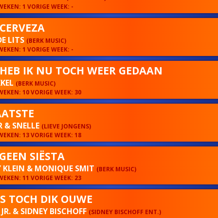
EKEN: 1 VORIGE WEEK: -
 CERVEZA
DE LITS
(BERK MUSIC)
EKEN: 1 VORIGE WEEK: -
HEB IK NU TOCH WEER GEDAAN
KKEL
(BERK MUSIC)
EKEN: 10 VORIGE WEEK: 30
AATSTE
 & SNELLE
(LIEVE JONGENS)
EKEN: 13 VORIGE WEEK: 18
GEEN SIËSTA
 KLEIN & MONIQUE SMIT
(BERK MUSIC)
EKEN: 11 VORIGE WEEK: 23
IS TOCH DIK OUWE
 JR. & SIDNEY BISCHOFF
(SIDNEY BISCHOFF ENT.)