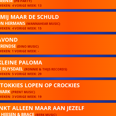
BEENSE
(PB PARTY)
EKEN: 4 VORIGE WEEK: 13
 MIJ MAAR DE SCHULD
N HERMANS
(WANNAHEAR MUSIC)
EKEN: 4 VORIGE WEEK: 15
AVOND
ERENDSE
(DINO MUSIC)
EKEN: 1 VORIGE WEEK: -
KLEINE PALOMA
E RUYSDAEL
(RONNIE & THIJS RECORDS)
EKEN: 5 VORIGE WEEK: 29
 TOKKIES LOPEN OP CROCKIES
WARK
(PRENT MUSIC)
EKEN: 3 VORIGE WEEK: 19
ENKT ALLEEN MAAR AAN JEZELF
Y HEESEN & BRACE
(BERK MUSIC)