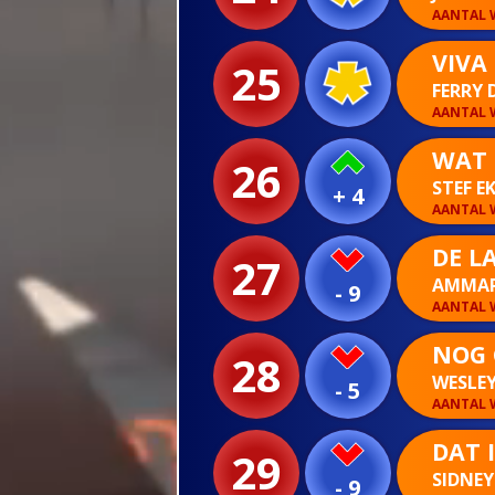
AANTAL W
VIVA
25
FERRY 
AANTAL W
WAT 
26
STEF E
+ 4
AANTAL W
DE L
27
AMMAR
- 9
AANTAL W
NOG 
28
WESLEY
- 5
AANTAL W
DAT 
29
SIDNEY
- 9