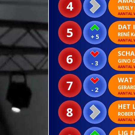
AMAL
4
WESLY
AANTAL W
DAT 
5
RENÉ 
+ 5
AANTAL W
SCHA
6
GINO 
- 3
AANTAL W
WAT Z
7
GERAR
- 2
AANTAL W
HET 
8
ROBER
AANTAL W
LIG 