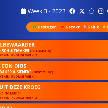
Week 3 - 2023
Gestegen
Gezakt
Gelijk
LBEWAARDER
 SCHUITMAKER
(CD HAMSTER)
EKEN: 9 VORIGE WEEK: 2
 CON DIOS
BAUER & SIENEKE
(NRGY MUSIC)
EKEN: 5 VORIGE WEEK: 1
UIT DEZE KROEG
A
(DINO MUSIC)
EKEN: 7 VORIGE WEEK: 3