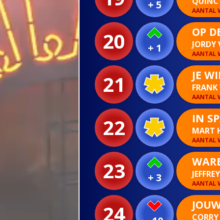
QUINC
+ 5
AANTAL W
OP DE
20
JORDY 
+ 1
AANTAL W
JE W
21
FRANK
AANTAL W
IN S
22
MART 
AANTAL W
WARE
23
JEFFRE
+ 3
AANTAL W
JOUW
24
CORRY 