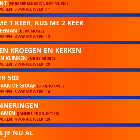
ENT
(NUMBER8MUSIC/NRGY MUSIC)
EKEN: 5 VORIGE WEEK: 11
ME 1 KEER, KUS ME 2 KEER
 LEEMAN
(BERK MUSIC)
EKEN: 4 VORIGE WEEK: 13
EN KROEGEN EN KERKEN
AN KLINKEN
(NRGY MUSIC)
EKEN: 2 VORIGE WEEK: 29
R 502
 VAN DE GRAAF
(STUDIO ONE)
EKEN: 8 VORIGE WEEK: 16
NNERINGEN
DAMEN
(JANNES PRODUKTIES)
EKEN: 4 VORIGE WEEK: 20
S JE NU AL