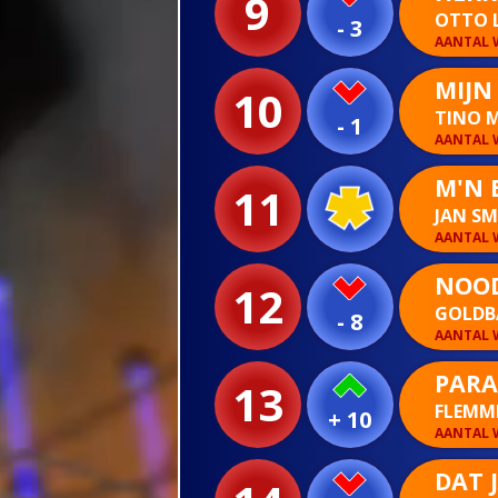
9
OTTO 
- 3
AANTAL W
MIJN
10
TINO 
- 1
AANTAL W
M'N 
11
JAN SM
AANTAL W
NOO
12
GOLD
- 8
AANTAL W
PARA
13
FLEMM
+ 10
AANTAL W
DAT 