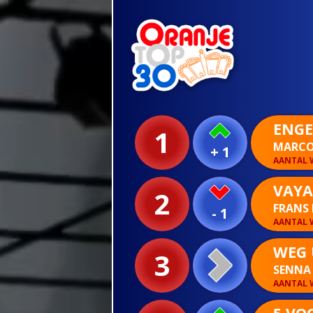
ENGE
1
MARCO
+ 1
AANTAL W
VAYA
2
FRANS 
- 1
AANTAL W
WEG 
3
SENN
AANTAL W