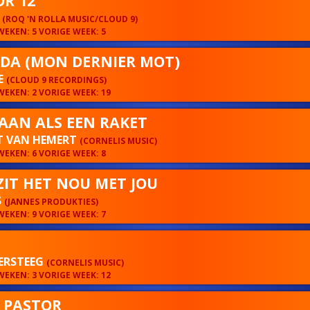
OR 12
E
(ROQ 'N ROLLA MUSIC/CLOUD 9)
EKEN: 5 VORIGE WEEK: 5
DA (MON DERNIER MOT)
E
(CLOUD 9 RECORDINGS)
EKEN: 2 VORIGE WEEK: 19
AAN ALS EEN RAKET
T VAN HEMERT
(CORNELIS MUSIC)
EKEN: 6 VORIGE WEEK: 8
ZIT HET NOU MET JOU
S
(JANNES PRODUKTIES)
EKEN: 9 VORIGE WEEK: 7
ERSTEEG
(CORNELIS MUSIC)
EKEN: 3 VORIGE WEEK: 12
 PASTOR