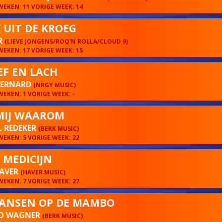
EKEN: 11 VORIGE WEEK: 14
 UIT DE KROEG
R
(LIEVE JONGENS/ROQ'N ROLLA/CLOUD 9)
EKEN: 17 VORIGE WEEK: 15
EEF EN LACH
BERNARD
(NRGY MUSIC)
EKEN: 1 VORIGE WEEK: -
MIJ WAAROM
 REDEKER
(BERK MUSIC)
EKEN: 5 VORIGE WEEK: 22
 MEDICIJN
AVER
(HAVER MUSIC)
EKEN: 7 VORIGE WEEK: 27
ANSEN OP DE MAMBO
O WAGNER
(BERK MUSIC)