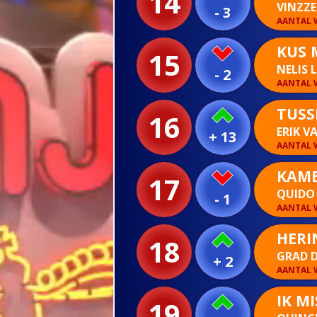
14
VINZZ
- 3
AANTAL W
KUS 
15
NELIS
- 2
AANTAL W
TUSS
16
ERIK V
+ 13
AANTAL W
KAME
17
QUIDO
- 1
AANTAL W
HERI
18
GRAD 
+ 2
AANTAL W
IK MI
19