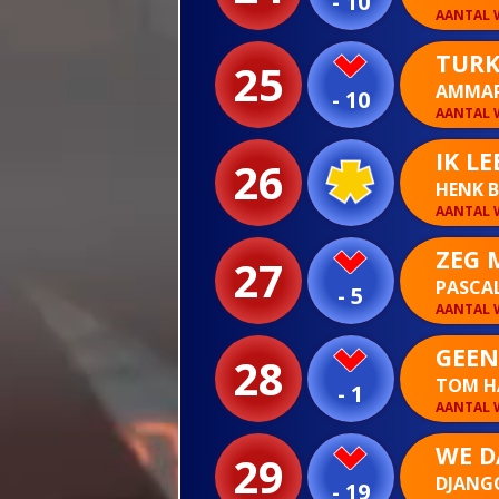
- 10
AANTAL W
TURK
25
AMMA
- 10
AANTAL W
IK L
26
HENK 
AANTAL W
ZEG 
27
PASCAL
- 5
AANTAL W
GEEN
28
TOM H
- 1
AANTAL W
WE D
29
DJANG
- 19