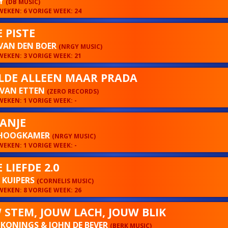
Y
(DB MUSIC)
EKEN: 6 VORIGE WEEK: 24
 PISTE
VAN DEN BOER
(NRGY MUSIC)
EKEN: 3 VORIGE WEEK: 21
ILDE ALLEEN MAAR PRADA
 VAN ETTEN
(ZERO RECORDS)
EKEN: 1 VORIGE WEEK: -
PANJE
HOOGKAMER
(NRGY MUSIC)
EKEN: 1 VORIGE WEEK: -
 LIEFDE 2.0
Y KUIPERS
(CORNELIS MUSIC)
EKEN: 8 VORIGE WEEK: 26
 STEM, JOUW LACH, JOUW BLIK
KONINGS & JOHN DE BEVER
(BERK MUSIC)