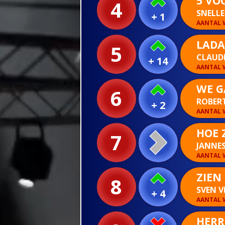
5 VO
4
SNELL
+ 1
AANTAL W
LADA
5
CLAUD
+ 14
AANTAL W
WE G
6
ROBER
+ 2
AANTAL W
HOE 
7
JANNE
AANTAL W
ZIEN
8
SVEN V
+ 4
AANTAL W
HERR