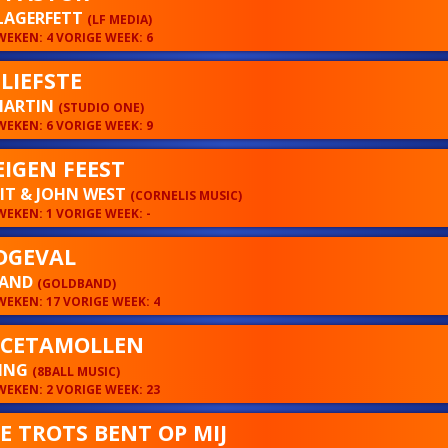
LAGERFETT
(LF MEDIA)
EKEN: 4 VORIGE WEEK: 6
 LIEFSTE
MARTIN
(STUDIO ONE)
EKEN: 6 VORIGE WEEK: 9
EIGEN FEEST
IT & JOHN WEST
(CORNELIS MUSIC)
EKEN: 1 VORIGE WEEK: -
DGEVAL
BAND
(GOLDBAND)
EKEN: 17 VORIGE WEEK: 4
CETAMOLLEN
ING
(8BALL MUSIC)
EKEN: 2 VORIGE WEEK: 23
JE TROTS BENT OP MIJ